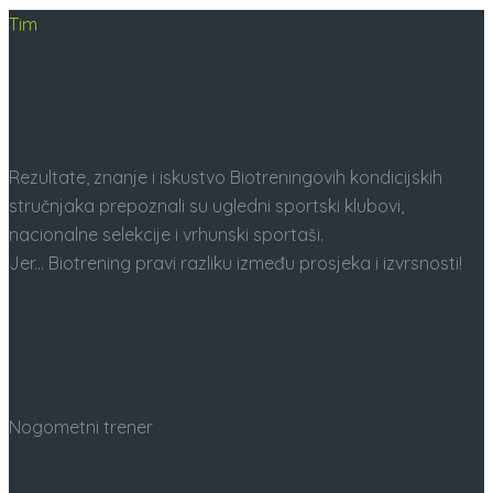
Tim
NAŠI LJUDI
Rezultate, znanje i iskustvo Biotreningovih kondicijskih
stručnjaka prepoznali su ugledni sportski klubovi,
nacionalne selekcije i vrhunski sportaši.
Jer... Biotrening pravi razliku između prosjeka i izvrsnosti!
Ivica Olić
Nogometni trener