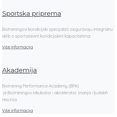
Sportska priprema
Biotreningovi kondicijski specijalisti osiguravaju integralnu
skrb o sportaševim kondicijskim kapacitetima.
Više informacija
Akademija
Biotrening Performance Academy (BPA)
je Biotreningov inkubator i akcelerator znanja i ljudskih
resursa.
Više informacija