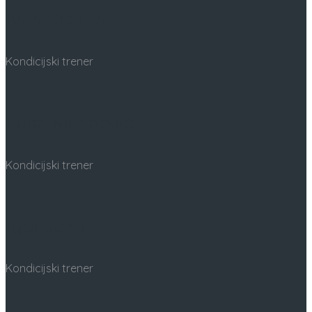
Ivan Krakan
Kondicijski trener
Luka Milanović
Kondicijski trener
Igor Jukić
Kondicijski trener