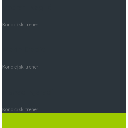
Vedran Naglić
Kondicijski trener
Marin Dadić
Kondicijski trener
Nenad Njaradi
Kondicijski trener