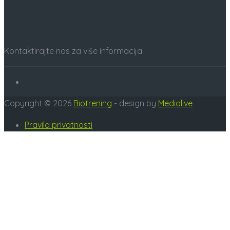
E-mail
Kontaktirajte nas za više informacija.
info@biotrening.com
Copyright © 2026
Biotrening
- design by
Medialive
Pravila privatnosti