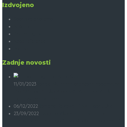
Izdvojeno
Sportska priprema
Naši ljudi
Biotrening TV
Naše reference
Partneri
Zadnje novosti
11/01/2023
Kondicijski treneri brončane nogometne
reprezentacije Luka Milanović i Marin Dadić otkrili
tajnu uspjeha vatrenih
06/12/2022
Romano Bolković – 1 NA 1: Igor Jukić
23/09/2022
U zagrebačkom hotelu Sheraton
predstavljena je knjiga “Hrvatska škola nogometa”