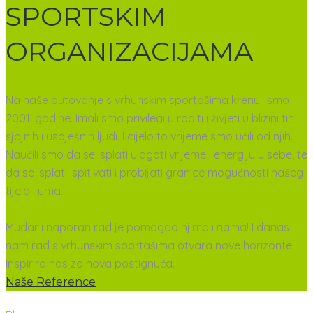
SPORTSKIM
ORGANIZACIJAMA
Na naše putovanje s vrhunskim sportašima krenuli smo
2001. godine. Imali smo privilegiju raditi i živjeti u blizini tih
sjajnih i uspješnih ljudi. I cijelo to vrijeme smo učili od njih.
Naučili smo da se isplati ulagati vrijeme i energiju u sebe, te
da se isplati ispitivati i probijati granice mogućnosti našeg
tijela i uma.
Mudar i naporan rad je pomogao njima i nama! I danas
nam rad s vrhunskim sportašima otvara nove horizonte i
inspirira nas za nova postignuća.
Naše Reference