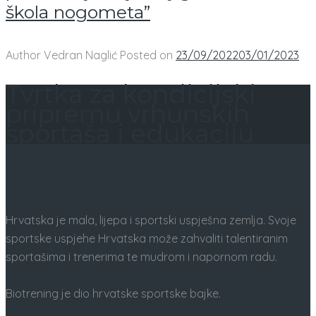
škola nogometa”
Author
Vedran Naglić
Posted on
23/09/2022
03/01/2023
Tvrtka za kondicijski
pripremu vrhunskih
sportaša i edukaciju
O nama
Hrvatska je mala, lijepa i sportski uspješna zemlja. Svoje
sportske uspjehe Hrvatska može zahvaliti talentiranim
sportašima i trenerima te mudrom i napornom radu.
Biotrening je dio hrvatske sportske bajke.