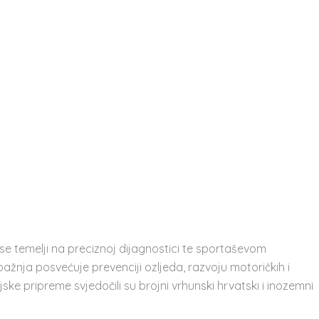
 se temelji na preciznoj dijagnostici te sportaševom
žnja posvećuje prevenciji ozljeda, razvoju motoričkih i
e pripreme svjedočili su brojni vrhunski hrvatski i inozemni