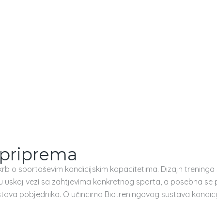
 priprema
 skrb o sportaševim kondicijskim kapacitetima. Dizajn treninga
 uskoj vezi sa zahtjevima konkretnog sporta, a posebna se pa
ava pobjednika. O učincima Biotreningovog sustava kondicijsk