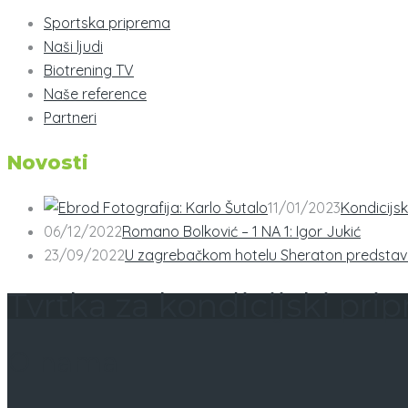
Sportska priprema
Naši ljudi
Biotrening TV
Naše reference
Partneri
Novosti
11/01/2023
Kondicijsk
06/12/2022
Romano Bolković – 1 NA 1: Igor Jukić
23/09/2022
U zagrebačkom hotelu Sheraton predstavl
Tvrtka za kondicijski pri
O nama