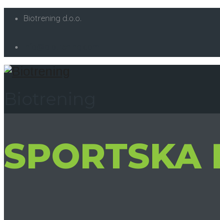
Biotrening d.o.o.
info@biotrening.com
Biotrening
SPORTSKA 