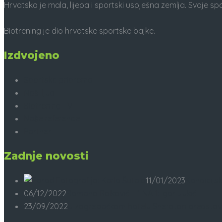
Hrvatska je mala, lijepa i sportski uspješna zemlja. Svoje 
Biotrening je dio hrvatske sportske bajke.
Izdvojeno
Sportska priprema
Naši ljudi
Biotrening TV
Naše reference
Partneri
Zadnje novosti
11/01/2023
Kondicijsk
06/12/2022
Romano Bolković – 1 NA 1: Igor Jukić
23/09/2022
U zagrebačkom hotelu Sheraton predstavl