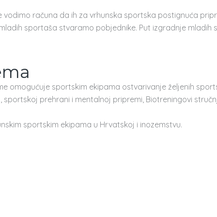
me vodimo računa da ih za vrhunska sportska postignuća pripre
 mladih sportaša stvaramo pobjednike. Put izgradnje mladih s
rema
reme omogućuje sportskim ekipama ostvarivanje željenih sport
da, sportskoj prehrani i mentalnoj pripremi, Biotreningovi struč
unskim sportskim ekipama u Hrvatskoj i inozemstvu.