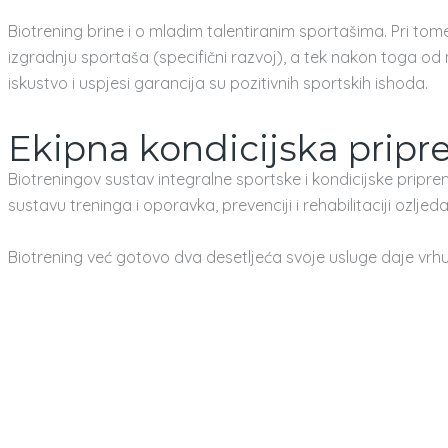
Biotrening brine i o mladim talentiranim sportašima. Pri to
izgradnju sportaša (specifični razvoj), a tek nakon toga od
iskustvo i uspjesi garancija su pozitivnih sportskih ishoda.
Ekipna kondicijska prip
Biotreningov sustav integralne sportske i kondicijske prip
sustavu treninga i oporavka, prevenciji i rehabilitaciji ozlje
Biotrening već gotovo dva desetljeća svoje usluge daje vrh