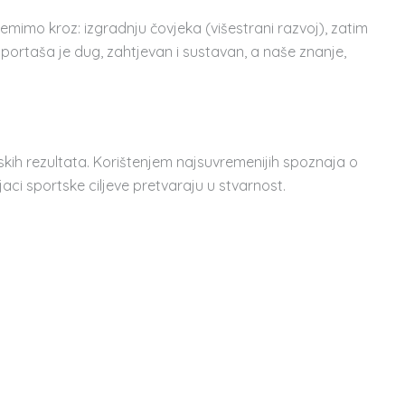
mimo kroz: izgradnju čovjeka (višestrani razvoj), zatim
portaša je dug, zahtjevan i sustavan, a naše znanje,
skih rezultata. Korištenjem najsuvremenijih spoznaja o
njaci sportske ciljeve pretvaraju u stvarnost.