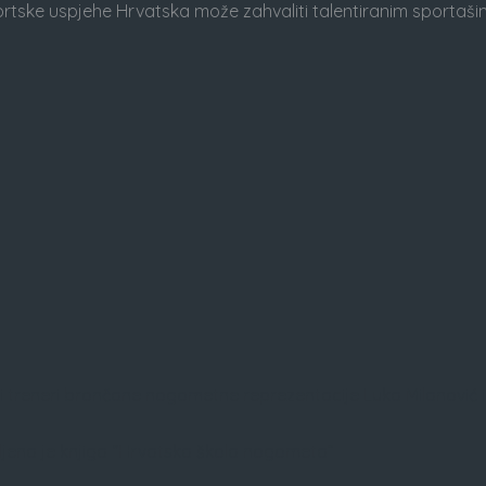
sportske uspjehe Hrvatska može zahvaliti talentiranim sporta
i treneri brončane nogometne reprezentacije Luka Milanović i 
jena je knjiga “Hrvatska škola nogometa”