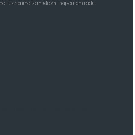
šima i trenerima te mudrom i napornom radu.
Marin Dadić otkrili tajnu uspjeha vatrenih