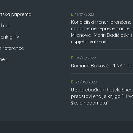
tska priprema
11/01/2023
Kondicijski treneri brončane
ljudi
nogometne reprezentacije 
Milanović i Marin Dadić otkrili
rening TV
uspjeha vatrenih
 reference
06/12/2022
neri
Romano Bolković – 1 NA 1: Ig
23/09/2022
U zagrebačkom hotelu Sher
predstavljena je knjiga “Hrv
škola nogometa”