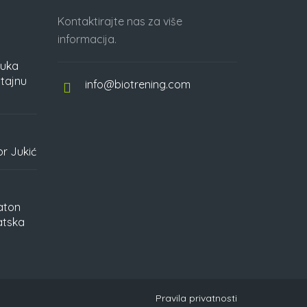
Kontaktirajte nas za više
informacija.
Luka
 tajnu
info@biotrening.com
or Jukić
aton
atska
Pravila privatnosti