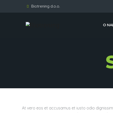
Biotrening d.o.o.
O NA
At vero eos et accusamus et iusto odio dignissim