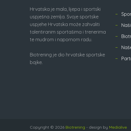
Hrvatska je mala, lijepa i sportski
Spor
uspješna zemlja. Svoje sportske
uspjehe Hrvatska može zahvaliti
Naši 
talentiranim sportašima i trenerima
Biot
te mudrom i napornom radu.
Naše
Biotrening je dio hrvatske sportske
Part
bajke.
Copyright © 2026
Biotrening
- design by
Medialive