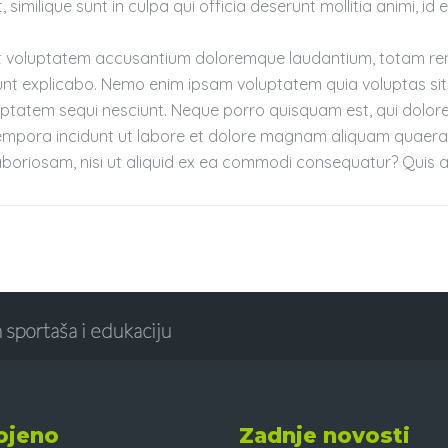
 similique sunt in culpa qui officia deserunt mollitia animi, 
 sit voluptatem accusantium doloremque laudantium, totam re
sunt explicabo. Nemo enim ipsam voluptatem quia voluptas sit 
ptatem sequi nesciunt. Neque porro quisquam est, qui dolore
tempora incidunt ut labore et dolore magnam aliquam quaerat
aboriosam, nisi ut aliquid ex ea commodi consequatur? Quis 
 sportaša i edukaciju
ojeno
Zadnje novosti