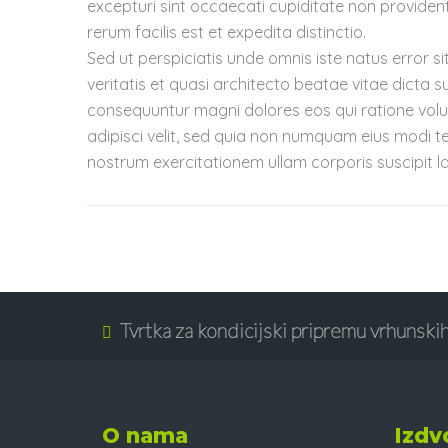
excepturi sint occaecati cupiditate non provident,
rerum facilis est et expedita distinctio.
Sed ut perspiciatis unde omnis iste natus error
veritatis et quasi architecto beatae vitae dicta 
consequuntur magni dolores eos qui ratione volu
adipisci velit, sed quia non numquam eius modi 
nostrum exercitationem ullam corporis suscipit l
Tvrtka za kondicijski pripremu vrhunskih
O nama
Izdv