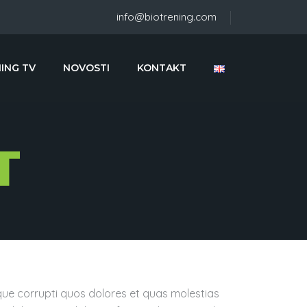
info@biotrening.com
ING TV
NOVOSTI
KONTAKT
T
que corrupti quos dolores et quas molestias