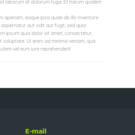
id est laborum et dolorum fuga. Et harum quidem
m aperiam, eaque ipsa quae ab illo inventore
aspernatur aut odit aut fugit, sed quia
m ipsum quia dolor sit amet, consectetur,
 voluptate. Ut enim ad minima veniam, quis
autem vel eum iure reprehenderit
E-mail