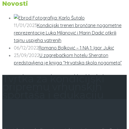
Novosti
11/01/2023
Kondicijski treneri brončane nogometne
reprezentacije Luka Milanović i Marin Dadić otkrili
tajnu uspjeha vatrenih
06/12/2022
Romano Bolković – 1 NA 1: Igor Jukić
23/09/2022
U zagrebačkom hotelu Sheraton
predstavljena je knjiga “Hrvatska škola nogometa”
Tvrtka za kondicijski
pripremu vrhunskih
sportaša i edukaciju
O nama