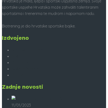
Hrvatska je mala, lijepa i sportski uspješna zemlja. Svoje
sportske uspjehe Hrvatska može zahvaliti talentiranim
sportašima i trenerima te mudrom i napornom radu.
Biotrening je dio hrvatske sportske bajke.
Izdvojeno
Sportska priprema
Naši ljudi
Biotrening TV
Naše reference
Partneri
Zadnje novosti
11/01/2023
Kondicijski treneri brončane nogometne