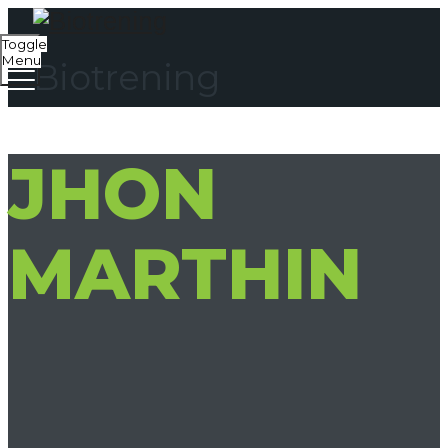
Toggle
Menu
Biotrening
JHON
MARTHIN