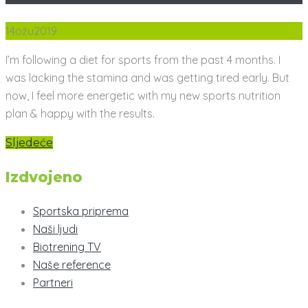
14
ožu
2019
I’m following a diet for sports from the past 4 months. I
was lacking the stamina and was getting tired early. But
now, I feel more energetic with my new sports nutrition
plan & happy with the results.
Sljedeće
Izdvojeno
Sportska priprema
Naši ljudi
Biotrening TV
Naše reference
Partneri