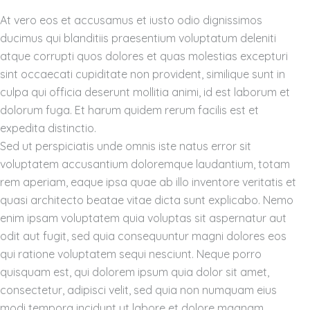
At vero eos et accusamus et iusto odio dignissimos
ducimus qui blanditiis praesentium voluptatum deleniti
atque corrupti quos dolores et quas molestias excepturi
sint occaecati cupiditate non provident, similique sunt in
culpa qui officia deserunt mollitia animi, id est laborum et
dolorum fuga. Et harum quidem rerum facilis est et
expedita distinctio.
Sed ut perspiciatis unde omnis iste natus error sit
voluptatem accusantium doloremque laudantium, totam
rem aperiam, eaque ipsa quae ab illo inventore veritatis et
quasi architecto beatae vitae dicta sunt explicabo. Nemo
enim ipsam voluptatem quia voluptas sit aspernatur aut
odit aut fugit, sed quia consequuntur magni dolores eos
qui ratione voluptatem sequi nesciunt. Neque porro
quisquam est, qui dolorem ipsum quia dolor sit amet,
consectetur, adipisci velit, sed quia non numquam eius
modi tempora incidunt ut labore et dolore magnam